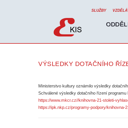
SLUŽBY
VZDĚLÁ
ODDĚL
VÝSLEDKY DOTAČNÍHO ŘÍZE
Ministerstvo kultury oznámilo výsledky dotační
Schválené výsledky dotačního řízení programu K
https://www.mkcr.cz//knihovna-21-stoleti-vyhla
https://ipk.nkp.cz/programy-podpory/knihovna-21