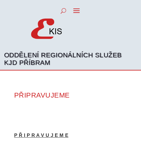
ODDĚLENÍ REGIONÁLNÍCH SLUŽEB
KJD PŘÍBRAM
PŘIPRAVUJEME
P Ř I P R A V U J E M E