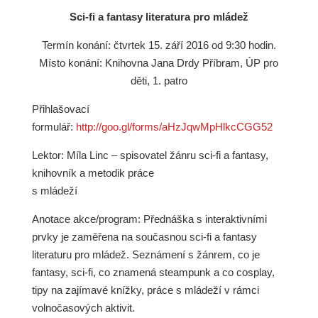
Sci-fi a fantasy literatura pro mládež
Termín konání: čtvrtek 15. září 2016 od 9:30 hodin.
Místo konání: Knihovna Jana Drdy Příbram, ÚP pro
děti, 1. patro
Přihlašovací
formulář:
http://goo.gl/forms/aHzJqwMpHlkcCGG52
Lektor: Míla Linc – spisovatel žánru sci-fi a fantasy,
knihovník a metodik práce
s mládeží
Anotace akce/program: Přednáška s interaktivními
prvky je zaměřena na současnou sci-fi a fantasy
literaturu pro mládež. Seznámení s žánrem, co je
fantasy, sci-fi, co znamená steampunk a co cosplay,
tipy na zajímavé knížky, práce s mládeží v rámci
volnočasových aktivit.