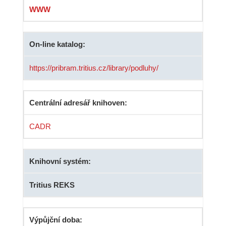
WWW
On-line katalog:
https://pribram.tritius.cz/library/podluhy/
Centrální adresář knihoven:
CADR
Knihovní systém:
Tritius REKS
Výpůjční doba: