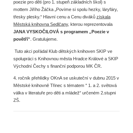
poezie pro děti (pro 1. stupeň základních škol) s
mottem Jiřího Žáčka „Povíme si spolu hezky, láryfáry,
třesky plesky.“ Hlavní cenu a Cenu diváků
získala
Městská knihovna Sedlčany
, kterou reprezentovala
JANA VYSKOČILOVÁ s programem „Poezie v
povětří“
. Gratulujeme.
Tuto akci pořádal Klub dětských knihoven SKIP ve
spolupráci s Knihovnou města Hradce Králové a SKIP
Východní Čechy s finanční podporou MK ČR.
4. ročník přehlídky OKnA se uskuteční v dubnu 2015 v
Městské knihovně Třinec s tématem “ 1. a 2. světová
válka v literatuře pro děti a mládež“ určeném 2.stupni
ZŠ.