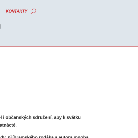
KONTAKTY
M
l i občanských sdružení, aby k svátku
atnácté.
rdy
, příbramského rodáka a autora mnoha