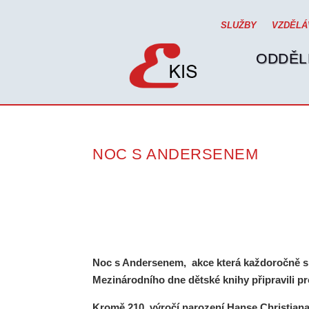
SLUŽBY
VZDĚLÁ
ODDĚL
NOC S ANDERSENEM
Noc s Andersenem, akce která každoročně spo
Mezinárodního dne dětské knihy připravili pr
Kromě 210. výročí narození Hanse Christian