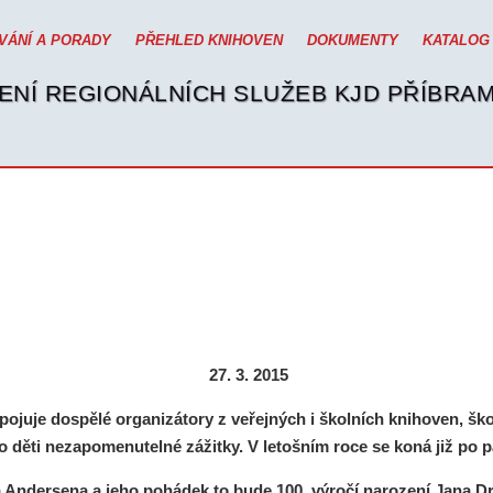
VÁNÍ A PORADY
PŘEHLED KNIHOVEN
DOKUMENTY
KATALOG
ENÍ REGIONÁLNÍCH SLUŽEB KJD PŘÍBRA
27. 3. 2015
juje dospělé organizátory z veřejných i školních knihoven, ško
o děti nezapomenutelné zážitky. V letošním roce se koná již po p
a Andersena a jeho pohádek to bude
100. výročí narození Jana D