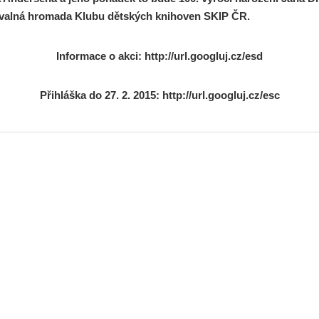
valná hromada Klubu dětských knihoven SKIP ČR.
Informace o akci:
http://url.googluj.cz/esd
Přihláška do 27. 2. 2015:
http://url.googluj.cz/esc