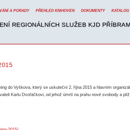
VÁNÍ A PORADY
PŘEHLED KNIHOVEN
DOKUMENTY
KATALOG
ENÍ REGIONÁLNÍCH SLUŽEB KJD PŘÍBRA
2015
g do Vyškova, který se uskuteční 2. října 2015 a hlavním organiz
teli Karlu Dvořáčkovi, od jehož úmrtí na prahu nové svobody a plíživ
ning-2015/