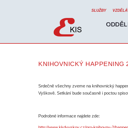
SLUŽBY
VZDĚLÁ
ODDĚL
KNIHOVNICKÝ HAPPENING 
Srdečně všechny zveme na knihovnický happenin
Vyškově. Setkání bude současně i poctou spisova
Podrobné informace najdete zde:
http://www.kkdvyskov.cz/pro-knihovny-2/happe