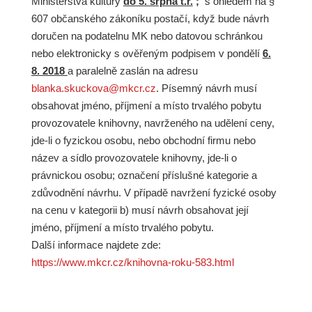
Ministerstva kultury
do 5. srpna t.r.
;
s ohledem na §
607 občanského zákoníku postačí, když bude návrh
doručen na podatelnu MK
nebo datovou schránkou
nebo elektronicky s ověřeným podpisem v pondělí
6.
8. 2018
a paralelně zaslán na adresu
blanka.skuckova@mkcr.cz
. Písemný návrh musí
obsahovat jméno, příjmení a místo trvalého pobytu
provozovatele knihovny, navrženého na udělení ceny,
jde-li o fyzickou osobu, nebo obchodní firmu nebo
název a sídlo provozovatele knihovny, jde-li o
právnickou osobu; označení příslušné kategorie a
zdůvodnění návrhu. V případě navržení fyzické osoby
na cenu v kategorii b) musí návrh obsahovat její
jméno, příjmení a místo trvalého pobytu.
Další informace najdete zde:
https://www.mkcr.cz/knihovna-roku-583.html