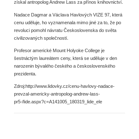
získal antropolog Andrew Lass za přínos knihovnictví.
Nadace Dagmar a Václava Havlových VIZE 97, která
cenu uděluje, ho vyznamenala mimo jiné za to, že po
revoluci pomohl návratu Československa do světa
civilizovaných společností.
Profesor americké Mount Holyoke College je
šestnáctým laureátem ceny, která se uděluje v den
narozenin bývalého českého a československého
prezidenta.
Zdroj:http://www.lidovky.cz/cenu-havlovy-nadace-
prevzal-americky-antropolog-andrew-lass-
pr5-/lide.aspx?c=A141005_180319_lide_ele